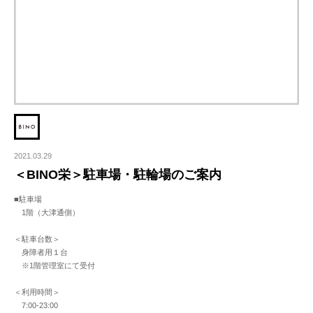
2021.03.29
＜BINO栄＞駐車場・駐輪場のご案内
■駐車場
1階（大津通側）
＜駐車台数＞
身障者用１台
※1階管理室にて受付
＜利用時間＞
7:00-23:00