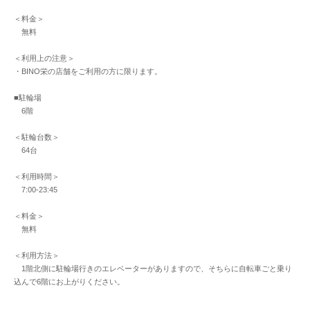
＜料金＞
無料
＜利用上の注意＞
・BINO栄の店舗をご利用の方に限ります。
■駐輪場
6階
＜駐輪台数＞
64台
＜利用時間＞
7:00-23:45
＜料金＞
無料
＜利用方法＞
1階北側に駐輪場行きのエレベーターがありますので、そちらに自転車ごと乗り
込んで6階にお上がりください。