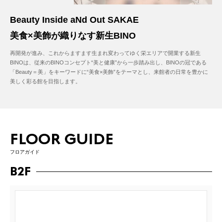
Beauty Inside aNd Out SAKAE
美食×美飾が織りなす新生BINO
再開発が進み、これからますます生まれ変わってゆく栄エリアで開業する新生
BINOは、従来のBINOコンセプト“美と健康”から一歩踏み出し、BINOの冠である
「Beauty＝美」をキーワードに“美食×美飾”をテーマとし、来館者の日常を豊かに
美しく彩る館を目指します。
FLOOR GUIDE
フロアガイド
B2F